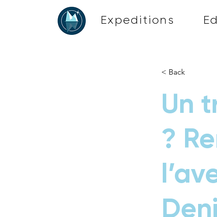
Expeditions
E
< Back
Un t
? Re
l’av
Deni