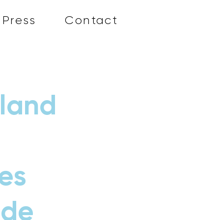
Press
Contact
nland
les
 de