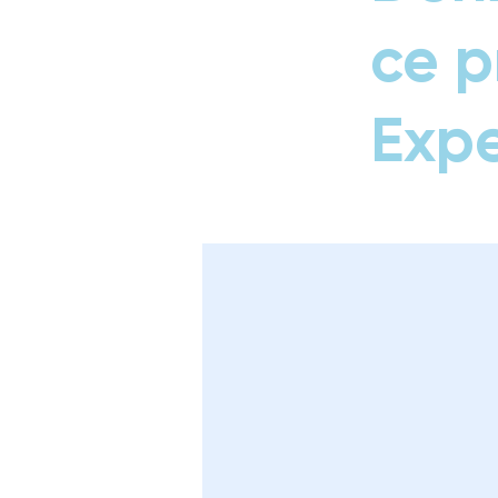
ce p
Expe