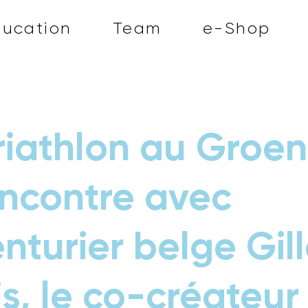
ducation
Team
e-Shop
riathlon au Groe
ncontre avec
enturier belge Gil
s, le co-créateur