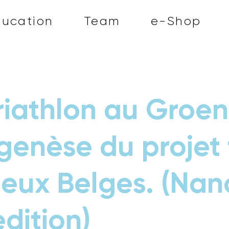
ducation
Team
e-Shop
riathlon au Groe
 genèse du projet
eux Belges. (Nan
dition)