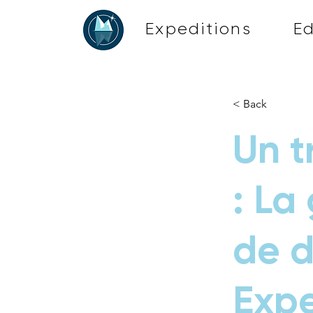
Expeditions
E
< Back
Un t
: La
de d
Expe