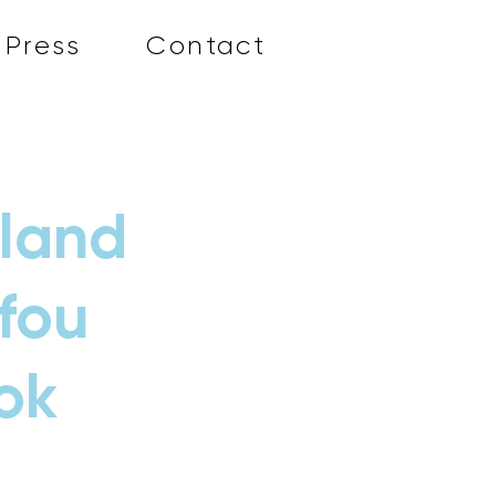
Press
Contact
nland
 fou
ok