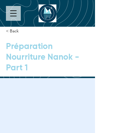
< Back
Préparation
Nourriture Nanok -
Part 1