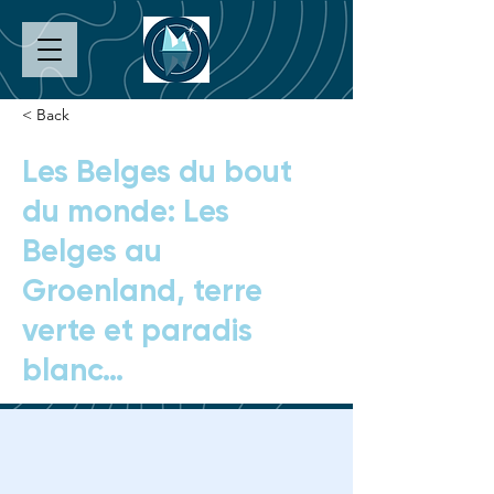
< Back
Les Belges du bout
du monde: Les
Belges au
Groenland, terre
verte et paradis
blanc…