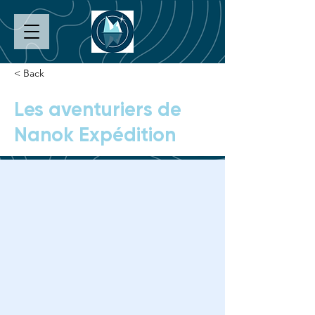
< Back
Les aventuriers de
Nanok Expédition