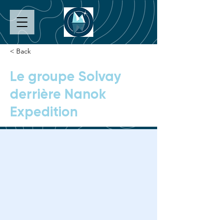
< Back
Le groupe Solvay
derrière Nanok
Expedition