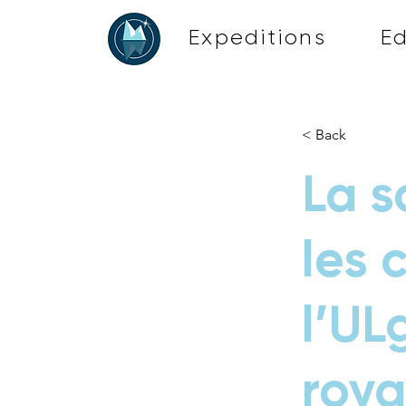
Expeditions
E
< Back
La s
les 
l’UL
roya