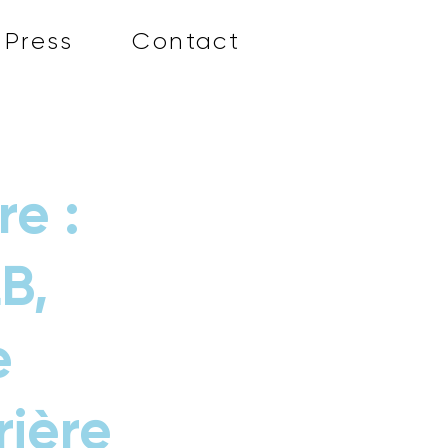
Press
Contact
re :
B,
e
rière