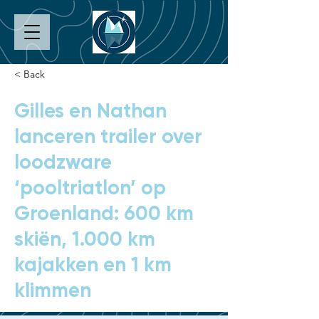
< Back
Gilles en Nathan
lanceren trailer over
loodzware
‘pooltriatlon’ op
Groenland: 600 km
skiën, 1.000 km
kajakken en 1 km
klimmen