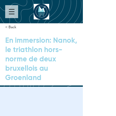
< Back
En immersion: Nanok,
le triathlon hors-
norme de deux
bruxellois au
Groenland