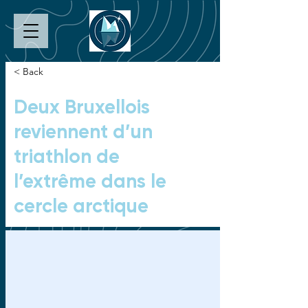
< Back
Deux Bruxellois
reviennent d’un
triathlon de
l’extrême dans le
cercle arctique