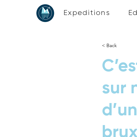
Expeditions
E
< Back
C’es
sur 
d’un
brux