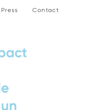
Press
Contact
mpact
ie
 un