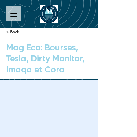
< Back
Mag Eco: Bourses,
Tesla, Dirty Monitor,
Imaqa et Cora